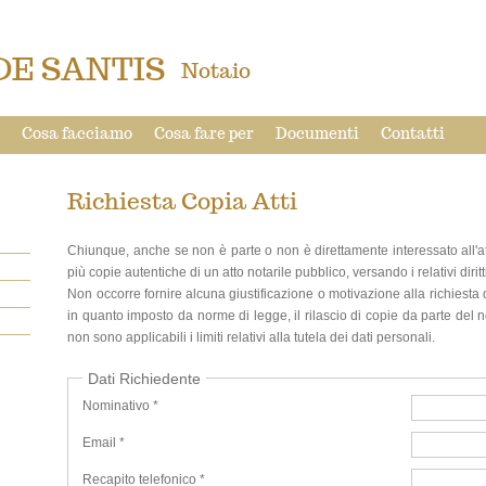
DE SANTIS
Notaio
Cosa facciamo
Cosa fare per
Documenti
Contatti
Richiesta Copia Atti
Chiunque, anche se non è parte o non è direttamente interessato all'atto
più copie autentiche di un atto notarile pubblico, versando i relativi diritt
Non occorre fornire alcuna giustificazione o motivazione alla richiesta di
in quanto imposto da norme di legge, il rilascio di copie da parte del n
non sono applicabili i limiti relativi alla tutela dei dati personali.
Dati Richiedente
Nominativo *
Email *
Recapito telefonico *