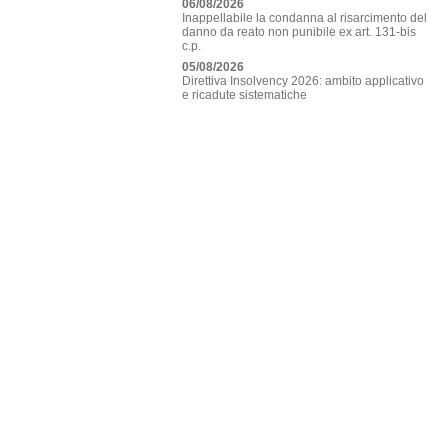
06/08/2026
Inappellabile la condanna al risarcimento del
danno da reato non punibile ex art. 131-bis
c.p.
05/08/2026
Direttiva Insolvency 2026: ambito applicativo
e ricadute sistematiche